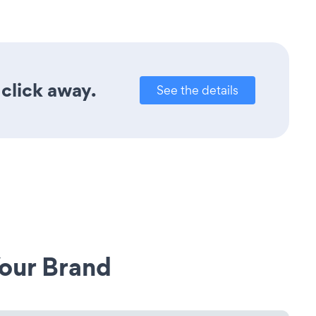
click away.
See the details
our Brand