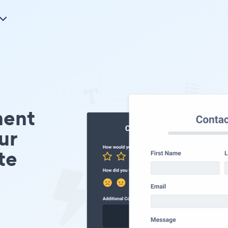
ment
ur
te