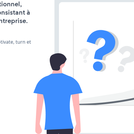
tionnel,
onsistant à
ntreprise.
ivate, turn et