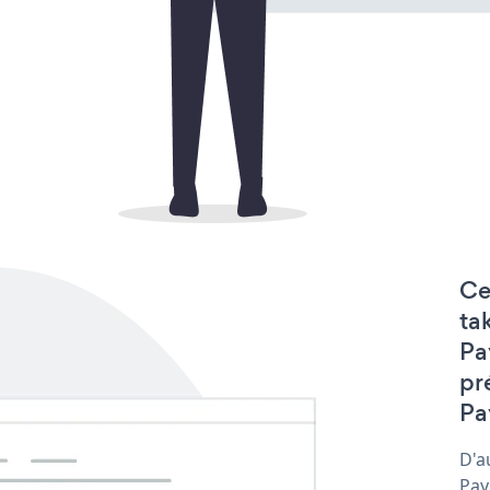
Ce
ta
Pa
pr
Pa
D'a
Pay