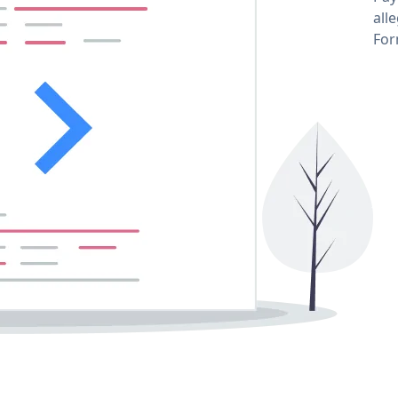
all
For