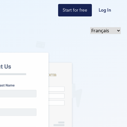
Start for free
Log In