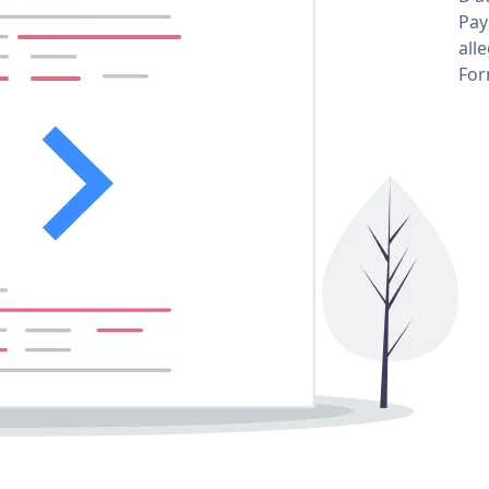
Pay
all
For