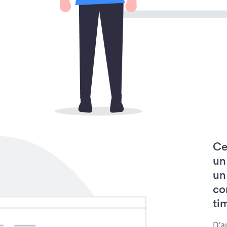
Ce
un
un
co
tim
D'a