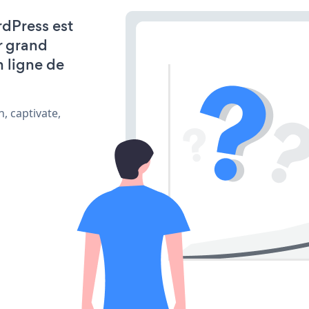
rdPress est
r grand
n ligne de
, captivate,