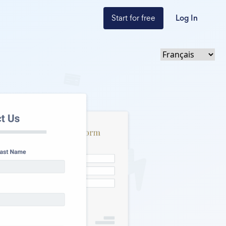
Start for free
Log In