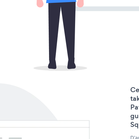
Ce
ta
Pa
gu
Sq
D'a