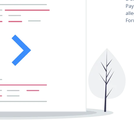
Pay
all
For