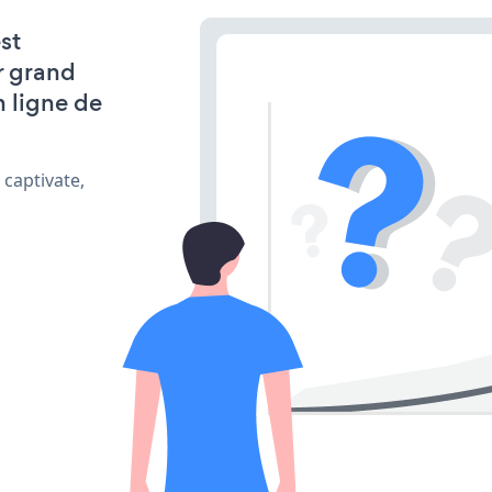
st
r grand
n ligne de
 captivate,