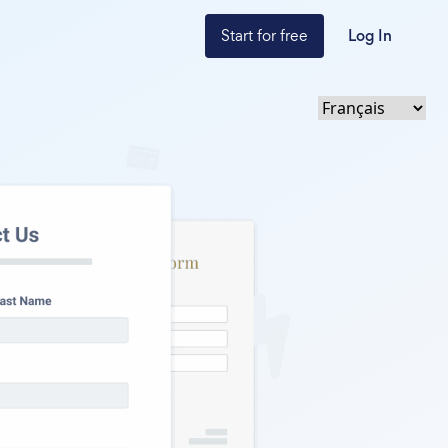
Start for free
Log In