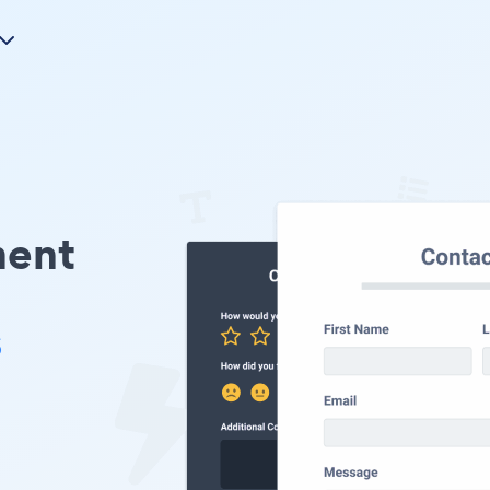
ment
s