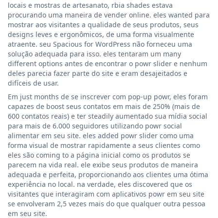
locais e mostras de artesanato, rbia shades estava
procurando uma maneira de vender online. eles wanted para
mostrar aos visitantes a qualidade de seus produtos, seus
designs leves e ergonômicos, de uma forma visualmente
atraente. seu Spacious for WordPress não forneceu uma
solução adequada para isso. eles tentaram um many
different options antes de encontrar o powr slider e nenhum
deles parecia fazer parte do site e eram desajeitados e
difíceis de usar.
Em just months de se inscrever com pop-up powr, eles foram
capazes de boost seus contatos em mais de 250% (mais de
600 contatos reais) e ter steadily aumentado sua mídia social
para mais de 6.000 seguidores utilizando powr social
alimentar em seu site. eles added powr slider como uma
forma visual de mostrar rapidamente a seus clientes como
eles são coming to a página inicial como os produtos se
parecem na vida real. ele exibe seus produtos de maneira
adequada e perfeita, proporcionando aos clientes uma ótima
experiência no local. na verdade, eles discovered que os
visitantes que interagiram com aplicativos powr em seu site
se envolveram 2,5 vezes mais do que qualquer outra pessoa
em seu site.