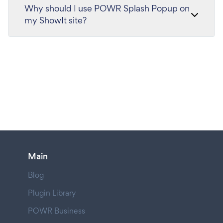
Why should I use POWR Splash Popup on
my ShowIt site?
Main
Blog
Plugin Library
POWR Business