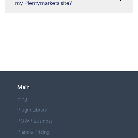
my Plentymarkets site?
Main
Blog
Plugin Library
POWR Business
Plans & Pricing