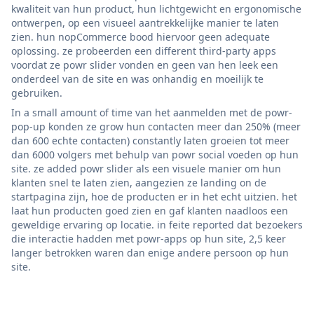
kwaliteit van hun product, hun lichtgewicht en ergonomische
ontwerpen, op een visueel aantrekkelijke manier te laten
zien. hun nopCommerce bood hiervoor geen adequate
oplossing. ze probeerden een different third-party apps
voordat ze powr slider vonden en geen van hen leek een
onderdeel van de site en was onhandig en moeilijk te
gebruiken.
In a small amount of time van het aanmelden met de powr-
pop-up konden ze grow hun contacten meer dan 250% (meer
dan 600 echte contacten) constantly laten groeien tot meer
dan 6000 volgers met behulp van powr social voeden op hun
site. ze added powr slider als een visuele manier om hun
klanten snel te laten zien, aangezien ze landing on de
startpagina zijn, hoe de producten er in het echt uitzien. het
laat hun producten goed zien en gaf klanten naadloos een
geweldige ervaring op locatie. in feite reported dat bezoekers
die interactie hadden met powr-apps op hun site, 2,5 keer
langer betrokken waren dan enige andere persoon op hun
site.