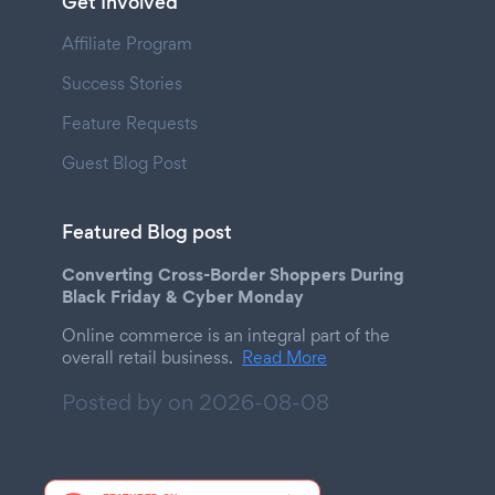
Get Involved
Affiliate Program
Success Stories
Feature Requests
Guest Blog Post
Featured Blog post
Converting Cross-Border Shoppers During
Black Friday & Cyber Monday
Online commerce is an integral part of the
overall retail business.
Read More
Posted by on
2026-08-08