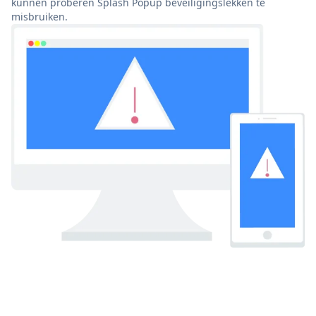
kunnen proberen Splash Popup beveiligingslekken te
misbruiken.