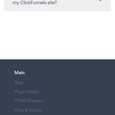
my ClickFunnels site?
Main
Blog
Plugin Library
POWR Business
Plans & Pricing