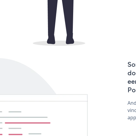
So
do
ee
Po
And
vin
app