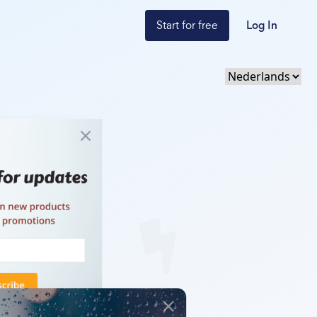
Start for free
Log In