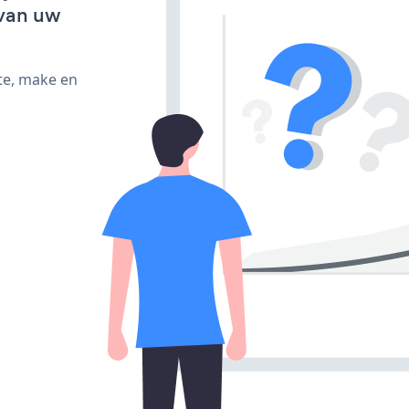
van uw
te, make en