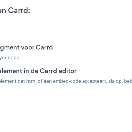
n Carrd:
agment voor Carrd
 your app
element in de Carrd editor
ement dat html of een embed-code accepteert. sla op, beki