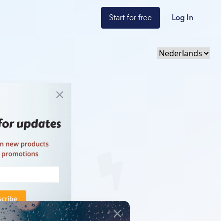
Start for free
Log In