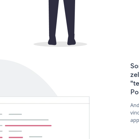
So
ze
"t
Po
And
vin
app