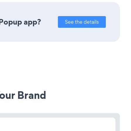
 Popup app?
See the details
our Brand