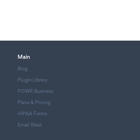
Main
Blog
Plugin Library
POWR Business
Plans & Pricing
HIPAA Forms
Email Blast