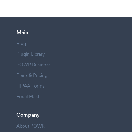
Main
Blog
Plugin Library
POWR Business
Plans & Pricing
HIPAA Forms
Email Blast
Company
About POWR