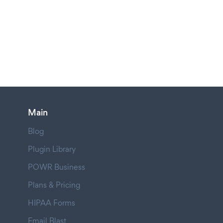
Main
Blog
Plugin Library
POWR Business
Plans & Pricing
HIPAA Forms
Email Blast