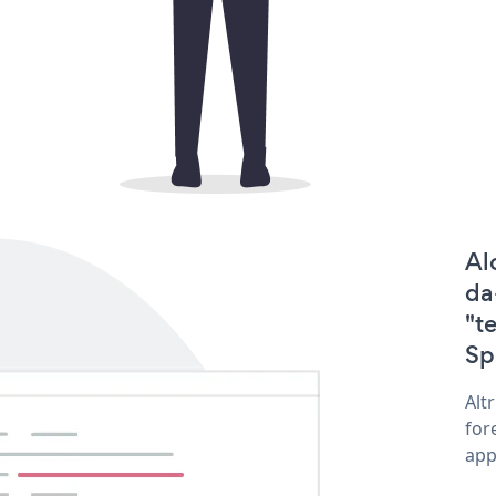
Al
da
"t
Sp
Alt
for
app