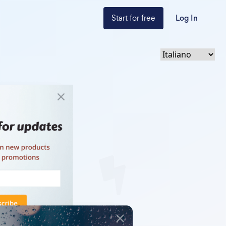
Start for free
Log In