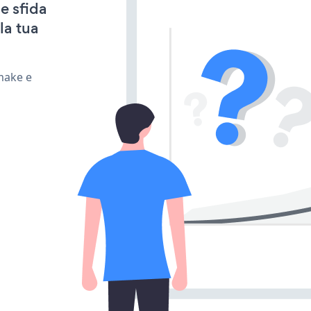
e sfida
la tua
make e