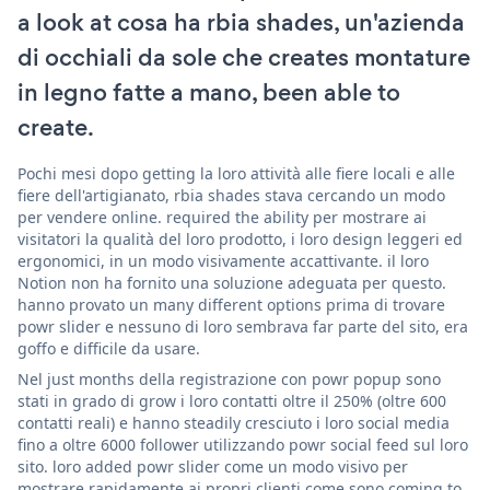
a look at cosa ha rbia shades, un'azienda
di occhiali da sole che creates montature
in legno fatte a mano, been able to
create.
Pochi mesi dopo getting la loro attività alle fiere locali e alle
fiere dell'artigianato, rbia shades stava cercando un modo
per vendere online. required the ability per mostrare ai
visitatori la qualità del loro prodotto, i loro design leggeri ed
ergonomici, in un modo visivamente accattivante. il loro
Notion non ha fornito una soluzione adeguata per questo.
hanno provato un many different options prima di trovare
powr slider e nessuno di loro sembrava far parte del sito, era
goffo e difficile da usare.
Nel just months della registrazione con powr popup sono
stati in grado di grow i loro contatti oltre il 250% (oltre 600
contatti reali) e hanno steadily cresciuto i loro social media
fino a oltre 6000 follower utilizzando powr social feed sul loro
sito. loro added powr slider come un modo visivo per
mostrare rapidamente ai propri clienti come sono coming to