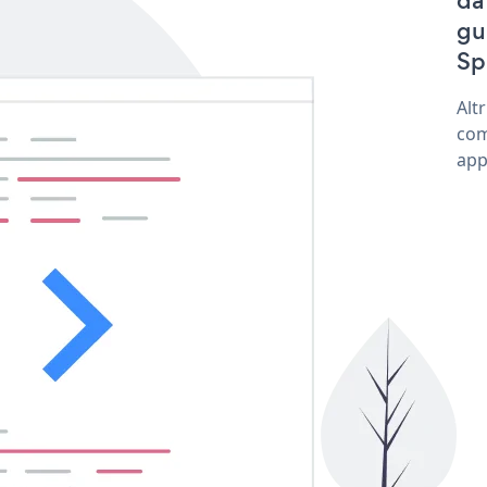
da
gu
Sp
Alt
com
app