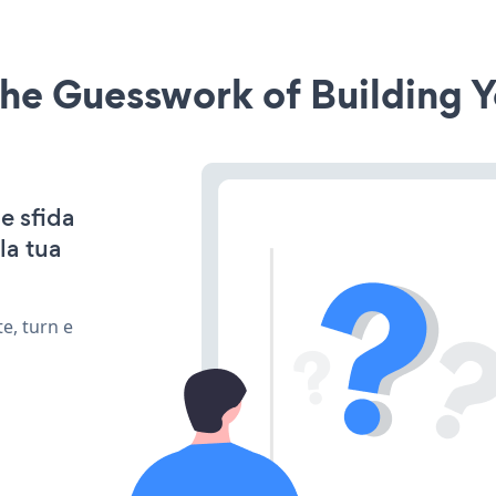
he Guesswork of Building Y
e sfida
la tua
e, turn e