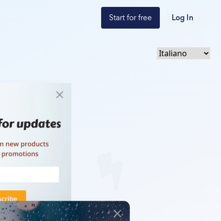
Start for free
Log In