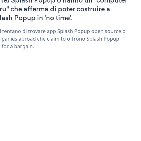
 te) Splash Popup o hanno un "computer
ru" che afferma di poter costruire a
lash Popup in 'no time'.
ri tentano di trovare app Splash Popup open source o
panies abroad che claim to offrono Splash Popup
 for a bargain.