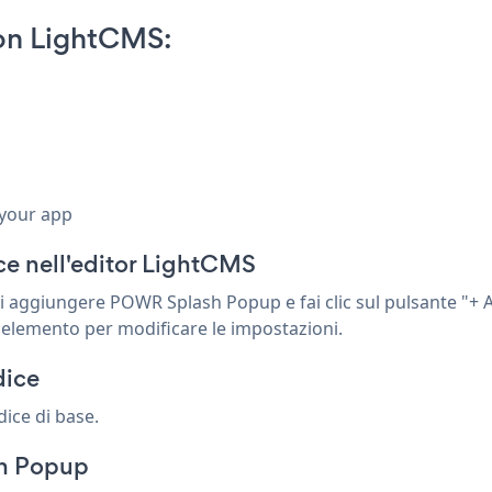
on LightCMS:
 your app
e nell'editor LightCMS
deri aggiungere POWR Splash Popup e fai clic sul pulsante "
uo elemento per modificare le impostazioni.
dice
dice di base.
sh Popup