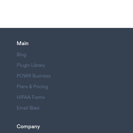
Main
Blog
Plugin Library
POWR Business
Plans & Pricing
HIPAA Forms
Email Blast
Company