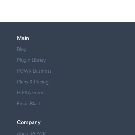
Main
Blog
Plugin Library
POWR Business
Plans & Pricing
HIPAA Forms
Email Blast
Company
About POWR