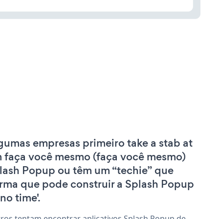
gumas empresas primeiro take a stab at
 faça você mesmo (faça você mesmo)
lash Popup ou têm um “techie” que
irma que pode construir a Splash Popup
'no time'.
ros tentam encontrar aplicativos Splash Popup de