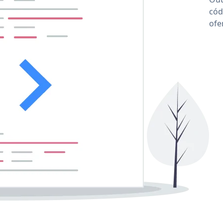
cód
ofe