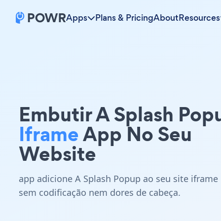
Apps
Plans & Pricing
About
Resources
Embutir A Splash Pop
Iframe
App No Seu
Website
app adicione A Splash Popup ao seu site iframe
sem codificação nem dores de cabeça.