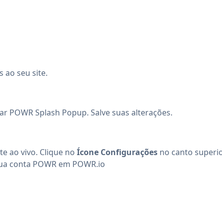
 ao seu site.
nar POWR Splash Popup. Salve suas alterações.
e ao vivo. Clique no
Ícone Configurações
no canto superio
ua conta
POWR
em
POWR.io