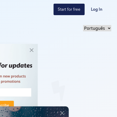
Start for free
Log In