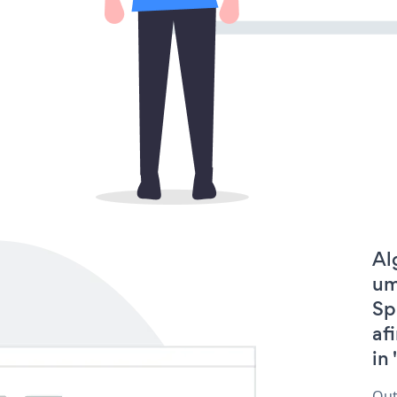
Al
um
Sp
af
in 
Out