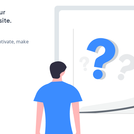
ur
ite.
ptivate, make