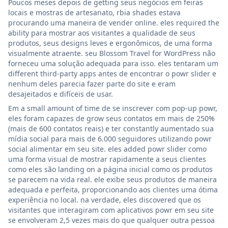
Poucos meses depois de getting seus negócios em feiras
locais e mostras de artesanato, rbia shades estava
procurando uma maneira de vender online. eles required the
ability para mostrar aos visitantes a qualidade de seus
produtos, seus designs leves e ergonômicos, de uma forma
visualmente atraente. seu Blossom Travel for WordPress não
forneceu uma solução adequada para isso. eles tentaram um
different third-party apps antes de encontrar o powr slider e
nenhum deles parecia fazer parte do site e eram
desajeitados e difíceis de usar.
Em a small amount of time de se inscrever com pop-up powr,
eles foram capazes de grow seus contatos em mais de 250%
(mais de 600 contatos reais) e ter constantly aumentado sua
mídia social para mais de 6.000 seguidores utilizando powr
social alimentar em seu site. eles added powr slider como
uma forma visual de mostrar rapidamente a seus clientes
como eles são landing on a página inicial como os produtos
se parecem na vida real. ele exibe seus produtos de maneira
adequada e perfeita, proporcionando aos clientes uma ótima
experiência no local. na verdade, eles discovered que os
visitantes que interagiram com aplicativos powr em seu site
se envolveram 2,5 vezes mais do que qualquer outra pessoa