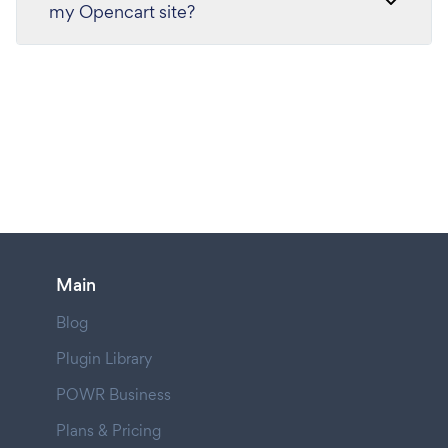
my Opencart site?
Main
Blog
Plugin Library
POWR Business
Plans & Pricing