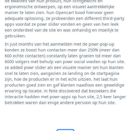
de kwaliteit van hun product, hun lichtgewicht en
ergonomische ontwerpen, op een visueel aantrekkelijke
manier te laten zien. hun Opencart bood hiervoor geen
adequate oplossing. ze probeerden een different third-party
apps voordat ze powr slider vonden en geen van hen leek
een onderdeel van de site en was onhandig en moeilijk te
gebruiken.
In just months van het aanmelden met de powr-pop-up
konden ze boost hun contacten meer dan 250% (meer dan
600 echte contacten) constantly laten groeien tot meer dan
6000 volgers met behulp van powr social voeden op hun site.
ze added powr slider als een visuele manier om hun klanten
snel te laten zien, aangezien ze landing on de startpagina
zijn, hoe de producten er in het echt uitzien. het laat hun
producten goed zien en gaf klanten naadloos een geweldige
ervaring op locatie. in feite discovered dat bezoekers die
interactie hadden met powr-apps op hun site, 2,5 keer langer
betrokken waren dan enige andere persoon op hun site.