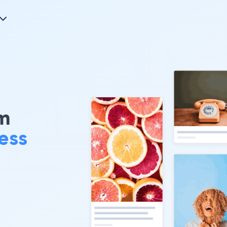
am
ess
g