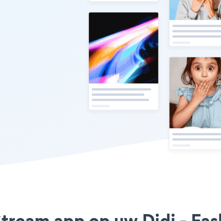
l Stream app op uw Didi - F