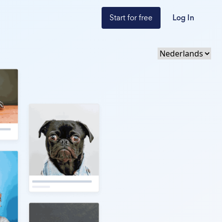
Start for free
Log In