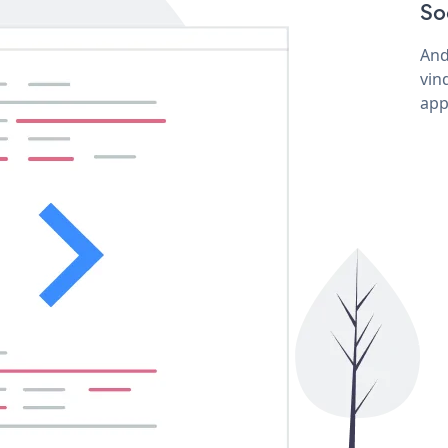
So
And
vin
app