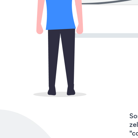
So
ze
"c