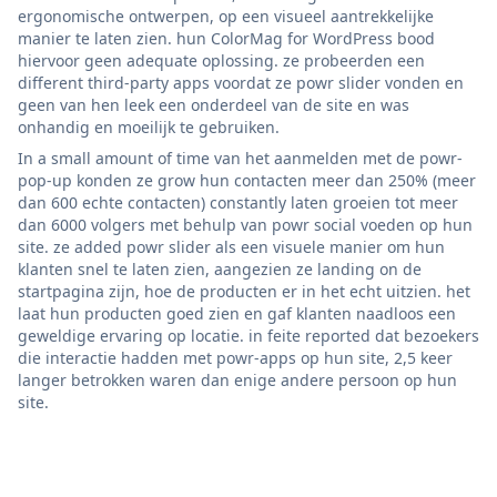
ergonomische ontwerpen, op een visueel aantrekkelijke
manier te laten zien. hun ColorMag for WordPress bood
hiervoor geen adequate oplossing. ze probeerden een
different third-party apps voordat ze powr slider vonden en
geen van hen leek een onderdeel van de site en was
onhandig en moeilijk te gebruiken.
In a small amount of time van het aanmelden met de powr-
pop-up konden ze grow hun contacten meer dan 250% (meer
dan 600 echte contacten) constantly laten groeien tot meer
dan 6000 volgers met behulp van powr social voeden op hun
site. ze added powr slider als een visuele manier om hun
klanten snel te laten zien, aangezien ze landing on de
startpagina zijn, hoe de producten er in het echt uitzien. het
laat hun producten goed zien en gaf klanten naadloos een
geweldige ervaring op locatie. in feite reported dat bezoekers
die interactie hadden met powr-apps op hun site, 2,5 keer
langer betrokken waren dan enige andere persoon op hun
site.