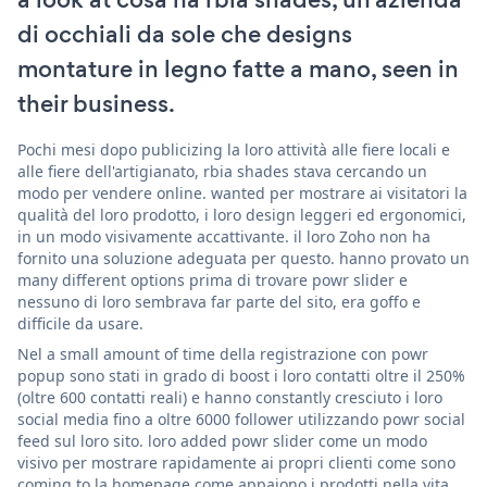
di occhiali da sole che designs
montature in legno fatte a mano, seen in
their business.
Pochi mesi dopo publicizing la loro attività alle fiere locali e
alle fiere dell'artigianato, rbia shades stava cercando un
modo per vendere online. wanted per mostrare ai visitatori la
qualità del loro prodotto, i loro design leggeri ed ergonomici,
in un modo visivamente accattivante. il loro Zoho non ha
fornito una soluzione adeguata per questo. hanno provato un
many different options prima di trovare powr slider e
nessuno di loro sembrava far parte del sito, era goffo e
difficile da usare.
Nel a small amount of time della registrazione con powr
popup sono stati in grado di boost i loro contatti oltre il 250%
(oltre 600 contatti reali) e hanno constantly cresciuto i loro
social media fino a oltre 6000 follower utilizzando powr social
feed sul loro sito. loro added powr slider come un modo
visivo per mostrare rapidamente ai propri clienti come sono
coming to la homepage come appaiono i prodotti nella vita