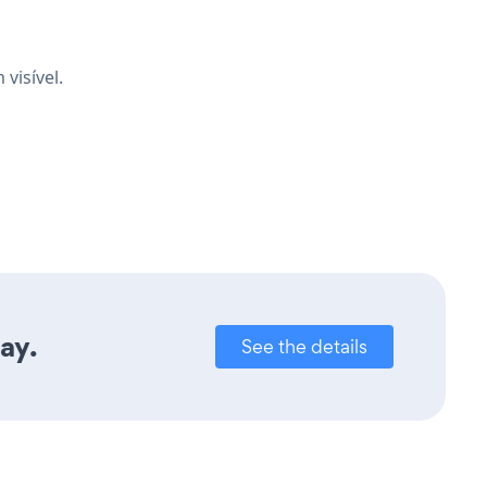
visível.
ay.
See the details