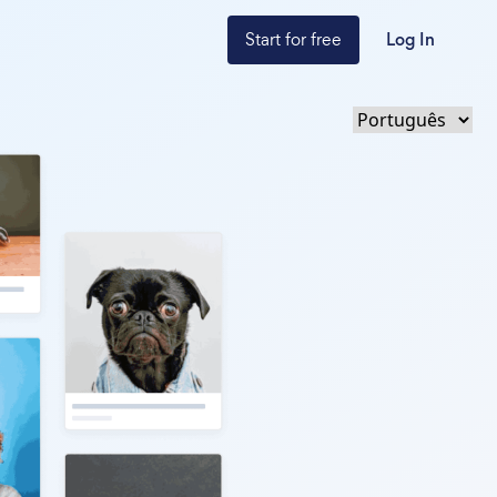
Start for free
Log In