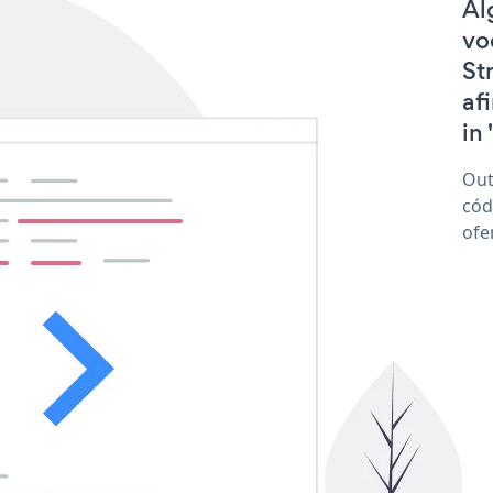
Al
vo
St
af
in 
Out
cód
ofe