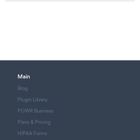
Main
Blog
Plugin Library
POWR Business
Plans & Pricing
HIPAA Forms