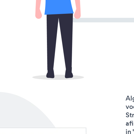
Al
vo
St
af
in 