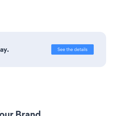
ay.
See the details
our Brand