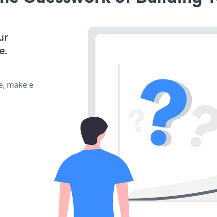
ur
e.
e, make e