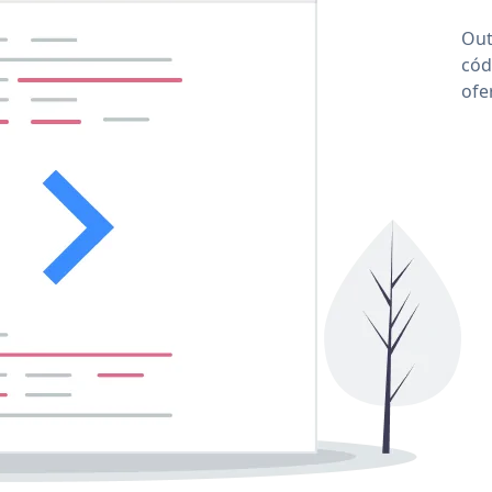
Out
cód
ofe