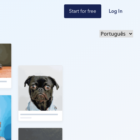
Start for free
Log In