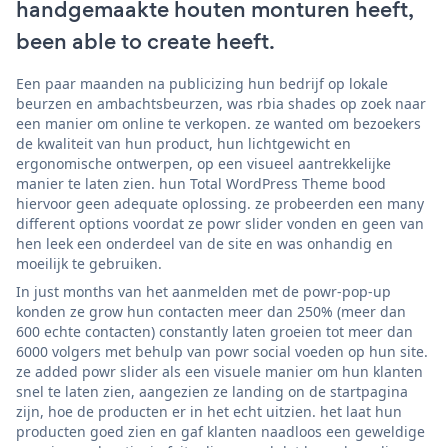
handgemaakte houten monturen heeft,
been able to create heeft.
Een paar maanden na publicizing hun bedrijf op lokale
beurzen en ambachtsbeurzen, was rbia shades op zoek naar
een manier om online te verkopen. ze wanted om bezoekers
de kwaliteit van hun product, hun lichtgewicht en
ergonomische ontwerpen, op een visueel aantrekkelijke
manier te laten zien. hun Total WordPress Theme bood
hiervoor geen adequate oplossing. ze probeerden een many
different options voordat ze powr slider vonden en geen van
hen leek een onderdeel van de site en was onhandig en
moeilijk te gebruiken.
In just months van het aanmelden met de powr-pop-up
konden ze grow hun contacten meer dan 250% (meer dan
600 echte contacten) constantly laten groeien tot meer dan
6000 volgers met behulp van powr social voeden op hun site.
ze added powr slider als een visuele manier om hun klanten
snel te laten zien, aangezien ze landing on de startpagina
zijn, hoe de producten er in het echt uitzien. het laat hun
producten goed zien en gaf klanten naadloos een geweldige