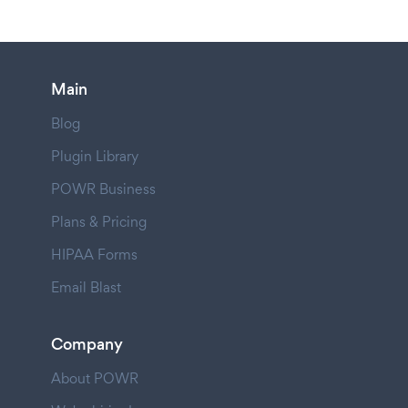
Main
Blog
Plugin Library
POWR Business
Plans & Pricing
HIPAA Forms
Email Blast
Company
About POWR