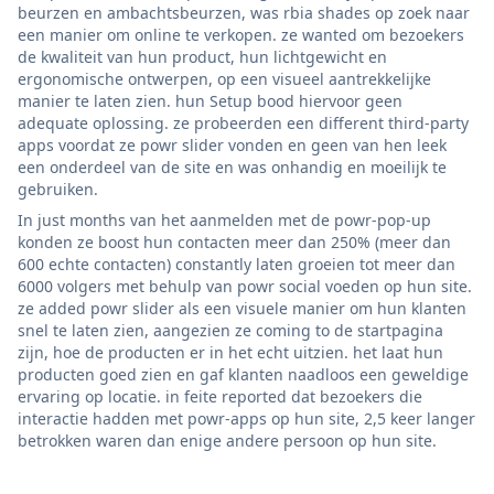
beurzen en ambachtsbeurzen, was rbia shades op zoek naar
een manier om online te verkopen. ze wanted om bezoekers
de kwaliteit van hun product, hun lichtgewicht en
ergonomische ontwerpen, op een visueel aantrekkelijke
manier te laten zien. hun Setup bood hiervoor geen
adequate oplossing. ze probeerden een different third-party
apps voordat ze powr slider vonden en geen van hen leek
een onderdeel van de site en was onhandig en moeilijk te
gebruiken.
In just months van het aanmelden met de powr-pop-up
konden ze boost hun contacten meer dan 250% (meer dan
600 echte contacten) constantly laten groeien tot meer dan
6000 volgers met behulp van powr social voeden op hun site.
ze added powr slider als een visuele manier om hun klanten
snel te laten zien, aangezien ze coming to de startpagina
zijn, hoe de producten er in het echt uitzien. het laat hun
producten goed zien en gaf klanten naadloos een geweldige
ervaring op locatie. in feite reported dat bezoekers die
interactie hadden met powr-apps op hun site, 2,5 keer langer
betrokken waren dan enige andere persoon op hun site.