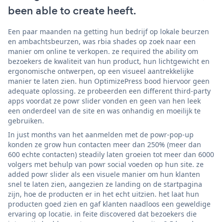
been able to create heeft.
Een paar maanden na getting hun bedrijf op lokale beurzen
en ambachtsbeurzen, was rbia shades op zoek naar een
manier om online te verkopen. ze required the ability om
bezoekers de kwaliteit van hun product, hun lichtgewicht en
ergonomische ontwerpen, op een visueel aantrekkelijke
manier te laten zien. hun OptimizePress bood hiervoor geen
adequate oplossing. ze probeerden een different third-party
apps voordat ze powr slider vonden en geen van hen leek
een onderdeel van de site en was onhandig en moeilijk te
gebruiken.
In just months van het aanmelden met de powr-pop-up
konden ze grow hun contacten meer dan 250% (meer dan
600 echte contacten) steadily laten groeien tot meer dan 6000
volgers met behulp van powr social voeden op hun site. ze
added powr slider als een visuele manier om hun klanten
snel te laten zien, aangezien ze landing on de startpagina
zijn, hoe de producten er in het echt uitzien. het laat hun
producten goed zien en gaf klanten naadloos een geweldige
ervaring op locatie. in feite discovered dat bezoekers die