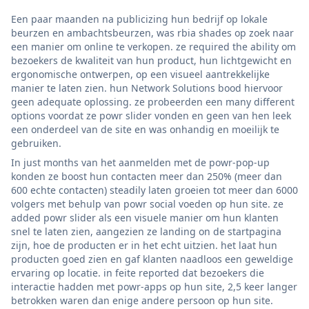
Een paar maanden na publicizing hun bedrijf op lokale
beurzen en ambachtsbeurzen, was rbia shades op zoek naar
een manier om online te verkopen. ze required the ability om
bezoekers de kwaliteit van hun product, hun lichtgewicht en
ergonomische ontwerpen, op een visueel aantrekkelijke
manier te laten zien. hun Network Solutions bood hiervoor
geen adequate oplossing. ze probeerden een many different
options voordat ze powr slider vonden en geen van hen leek
een onderdeel van de site en was onhandig en moeilijk te
gebruiken.
In just months van het aanmelden met de powr-pop-up
konden ze boost hun contacten meer dan 250% (meer dan
600 echte contacten) steadily laten groeien tot meer dan 6000
volgers met behulp van powr social voeden op hun site. ze
added powr slider als een visuele manier om hun klanten
snel te laten zien, aangezien ze landing on de startpagina
zijn, hoe de producten er in het echt uitzien. het laat hun
producten goed zien en gaf klanten naadloos een geweldige
ervaring op locatie. in feite reported dat bezoekers die
interactie hadden met powr-apps op hun site, 2,5 keer langer
betrokken waren dan enige andere persoon op hun site.