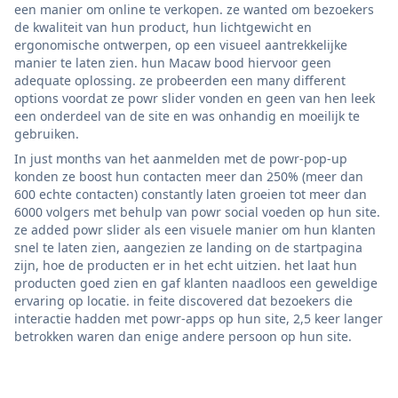
een manier om online te verkopen. ze wanted om bezoekers
de kwaliteit van hun product, hun lichtgewicht en
ergonomische ontwerpen, op een visueel aantrekkelijke
manier te laten zien. hun Macaw bood hiervoor geen
adequate oplossing. ze probeerden een many different
options voordat ze powr slider vonden en geen van hen leek
een onderdeel van de site en was onhandig en moeilijk te
gebruiken.
In just months van het aanmelden met de powr-pop-up
konden ze boost hun contacten meer dan 250% (meer dan
600 echte contacten) constantly laten groeien tot meer dan
6000 volgers met behulp van powr social voeden op hun site.
ze added powr slider als een visuele manier om hun klanten
snel te laten zien, aangezien ze landing on de startpagina
zijn, hoe de producten er in het echt uitzien. het laat hun
producten goed zien en gaf klanten naadloos een geweldige
ervaring op locatie. in feite discovered dat bezoekers die
interactie hadden met powr-apps op hun site, 2,5 keer langer
betrokken waren dan enige andere persoon op hun site.