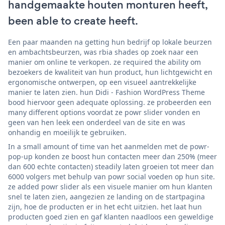
handgemaakte houten monturen heeft,
been able to create heeft.
Een paar maanden na getting hun bedrijf op lokale beurzen
en ambachtsbeurzen, was rbia shades op zoek naar een
manier om online te verkopen. ze required the ability om
bezoekers de kwaliteit van hun product, hun lichtgewicht en
ergonomische ontwerpen, op een visueel aantrekkelijke
manier te laten zien. hun Didi - Fashion WordPress Theme
bood hiervoor geen adequate oplossing. ze probeerden een
many different options voordat ze powr slider vonden en
geen van hen leek een onderdeel van de site en was
onhandig en moeilijk te gebruiken.
In a small amount of time van het aanmelden met de powr-
pop-up konden ze boost hun contacten meer dan 250% (meer
dan 600 echte contacten) steadily laten groeien tot meer dan
6000 volgers met behulp van powr social voeden op hun site.
ze added powr slider als een visuele manier om hun klanten
snel te laten zien, aangezien ze landing on de startpagina
zijn, hoe de producten er in het echt uitzien. het laat hun
producten goed zien en gaf klanten naadloos een geweldige