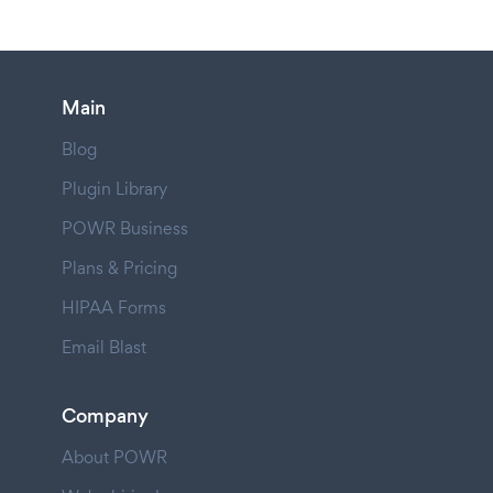
Main
Blog
Plugin Library
POWR Business
Plans & Pricing
HIPAA Forms
Email Blast
Company
About POWR