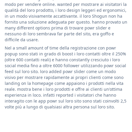
modo per vendere online. wanted per mostrare ai visitatori la
qualità del loro prodotto, i loro design leggeri ed ergonomici,
in un modo visivamente accattivante. il loro Shogun non ha
fornito una soluzione adeguata per questo. hanno provato un
many different options prima di trovare powr slider e
nessuno di loro sembrava far parte del sito, era goffo e
difficile da usare.
Nel a small amount of time della registrazione con powr
popup sono stati in grado di boost i loro contatti oltre il 250%
(oltre 600 contatti reali) e hanno constantly cresciuto i loro
social media fino a oltre 6000 follower utilizzando powr social
feed sul loro sito. loro added powr slider come un modo
visivo per mostrare rapidamente ai propri clienti come sono
landing on la homepage come appaiono i prodotti nella vita
reale. mostra bene i loro prodotti e offre ai clienti un'ottima
esperienza in loco. infatti reported i visitatori che hanno
interagito con le app powr sul loro sito sono stati coinvolti 2,5
volte più a lungo di qualsiasi altra persona sul loro sito.