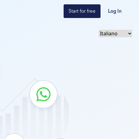
Start for free
Log In