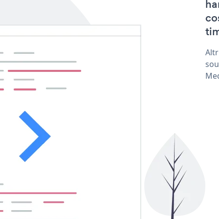
ha
co
tim
Alt
sou
Med