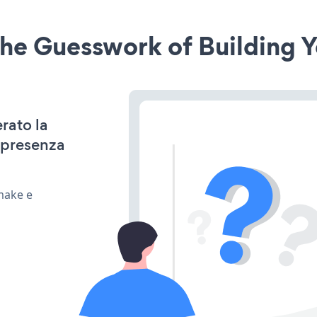
he Guesswork of Building Y
rato la
 presenza
make e