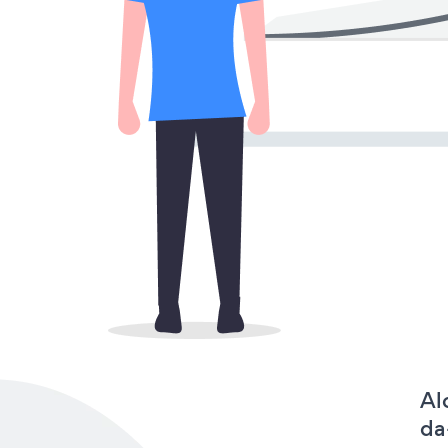
Al
da