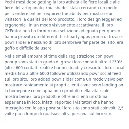
Pochi mesi dopo getting la loro attività alle fiere locali e alle
fiere dell'artigianato, rbia shades stava cercando un modo
per vendere online. required the ability per mostrare ai
visitatori la qualità del loro prodotto, i loro design leggeri ed
ergonomici, in un modo visivamente accattivante. il loro
CKEditor non ha fornito una soluzione adeguata per questo.
hanno provato un different third-party apps prima di trovare
powr slider e nessuno di loro sembrava far parte del sito, era
goffo e difficile da usare.
Nel a small amount of time della registrazione con powr
popup sono stati in grado di grow i loro contatti oltre il 250%
(oltre 600 contatti reali) e hanno steadily cresciuto i loro social
media fino a oltre 6000 follower utilizzando powr social feed
sul loro sito. loro added powr slider come un modo visivo per
mostrare rapidamente ai propri clienti come sono landing on
la homepage come appaiono i prodotti nella vita reale.
mostra bene i loro prodotti e offre ai clienti un'ottima
esperienza in loco. infatti reported i visitatori che hanno
interagito con le app powr sul loro sito sono stati coinvolti 2,5
volte più a lungo di qualsiasi altra persona sul loro sito.