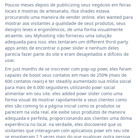
Poucos meses depois de publicizing seus negócios em feiras
locais e mostras de artesanato, rbia shades estava
procurando uma maneira de vender online. eles wanted para
mostrar aos visitantes a qualidade de seus produtos, seus
designs leves e ergonômicos, de uma forma visualmente
atraente. seu Myhosting não forneceu uma solução
adequada para isso. eles tentaram um different third-party
apps antes de encontrar o powr slider e nenhum deles
parecia fazer parte do site e eram desajeitados e difíceis de
usar.
Em just months de se inscrever com pop-up powr, eles foram
capazes de boost seus contatos em mais de 250% (mais de
600 contatos reais) e ter steadily aumentado sua mídia social
para mais de 6.000 seguidores utilizando powr social
alimentar em seu site. eles added powr slider como uma
forma visual de mostrar rapidamente a seus clientes como
eles são coming to a página inicial como os produtos se
parecem na vida real. ele exibe seus produtos de maneira
adequada e perfeita, proporcionando aos clientes uma ótima
experiência no local. na verdade, eles discovered que os
visitantes que interagiram com aplicativos powr em seu site
se envolveram 2,5 vezes mais do que qualquer outra pessoa