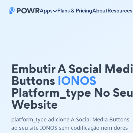
Apps
Plans & Pricing
About
Resources
Embutir A Social Med
Buttons
IONOS
Platform_type No Se
Website
platform_type adicione A Social Media Buttons
ao seu site IONOS sem codificação nem dores