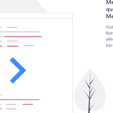
Me
qu
Me
Out
But
all
bar