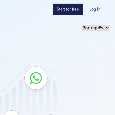
Start for free
Log In