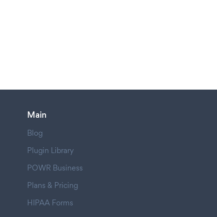
Main
Blog
Plugin Library
POWR Business
Plans & Pricing
HIPAA Forms