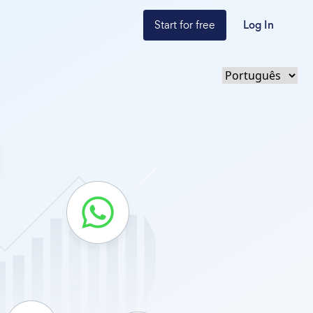
Start for free
Log In