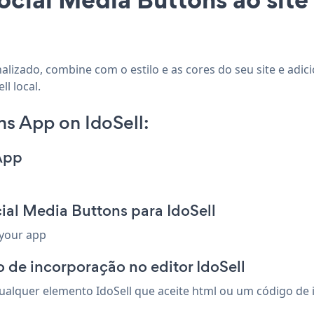
nalizado, combine com o estilo e as cores do seu site e adi
l local.
s App on IdoSell:
App
ial Media Buttons para IdoSell
 your app
 de incorporação no editor IdoSell
alquer elemento IdoSell que aceite html ou um código de in