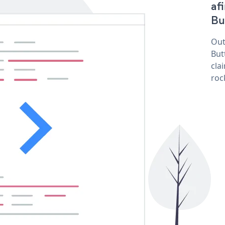
af
But
Out
But
cla
roc