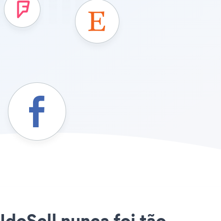
IdoSell nunca foi tão