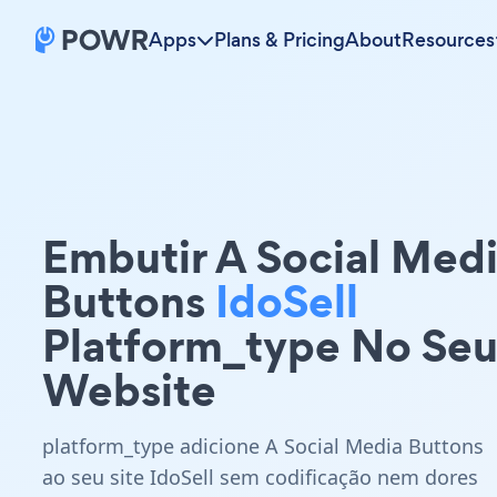
Apps
Plans & Pricing
About
Resources
Embutir A Social Med
Buttons
IdoSell
Platform_type No Se
Website
platform_type adicione A Social Media Buttons
ao seu site IdoSell sem codificação nem dores