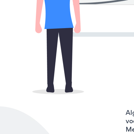
Al
vo
Me