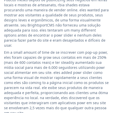
locais e mostras de artesanato, rbia shades estava
procurando uma maneira de vender online. eles wanted para
mostrar aos visitantes a qualidade de seus produtos, seus
designs leves e ergonômicos, de uma forma visualmente
atraente. seu BrightsportCMS não forneceu uma solução
adequada para isso. eles tentaram um many different
options antes de encontrar o powr slider e nenhum deles
parecia fazer parte do site e eram desajeitados e difíceis de
usar.
Em a small amount of time de se inscrever com pop-up powr,
eles foram capazes de grow seus contatos em mais de 250%
(mais de 600 contatos reais) e ter steadily aumentado sua
mídia social para mais de 6.000 seguidores utilizando powr
social alimentar em seu site. eles added powr slider como
uma forma visual de mostrar rapidamente a seus clientes
como eles são coming to a página inicial como os produtos se
parecem na vida real. ele exibe seus produtos de maneira
adequada e perfeita, proporcionando aos clientes uma ótima
experiência no local. na verdade, eles discovered que os
visitantes que interagiram com aplicativos powr em seu site
se envolveram 2,5 vezes mais do que qualquer outra pessoa
em seu site.