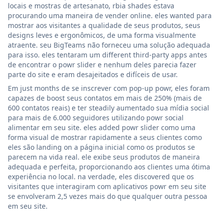
locais e mostras de artesanato, rbia shades estava
procurando uma maneira de vender online. eles wanted para
mostrar aos visitantes a qualidade de seus produtos, seus
designs leves e ergonômicos, de uma forma visualmente
atraente. seu BigTeams não forneceu uma solução adequada
para isso. eles tentaram um different third-party apps antes
de encontrar o powr slider e nenhum deles parecia fazer
parte do site e eram desajeitados e difíceis de usar.
Em just months de se inscrever com pop-up powr, eles foram
capazes de boost seus contatos em mais de 250% (mais de
600 contatos reais) e ter steadily aumentado sua mídia social
para mais de 6.000 seguidores utilizando powr social
alimentar em seu site. eles added powr slider como uma
forma visual de mostrar rapidamente a seus clientes como
eles são landing on a página inicial como os produtos se
parecem na vida real. ele exibe seus produtos de maneira
adequada e perfeita, proporcionando aos clientes uma ótima
experiência no local. na verdade, eles discovered que os
visitantes que interagiram com aplicativos powr em seu site
se envolveram 2,5 vezes mais do que qualquer outra pessoa
em seu site.