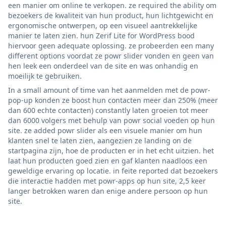
een manier om online te verkopen. ze required the ability om
bezoekers de kwaliteit van hun product, hun lichtgewicht en
ergonomische ontwerpen, op een visueel aantrekkelijke
manier te laten zien. hun Zerif Lite for WordPress bood
hiervoor geen adequate oplossing. ze probeerden een many
different options voordat ze powr slider vonden en geen van
hen leek een onderdeel van de site en was onhandig en
moeilijk te gebruiken.
In a small amount of time van het aanmelden met de powr-
pop-up konden ze boost hun contacten meer dan 250% (meer
dan 600 echte contacten) constantly laten groeien tot meer
dan 6000 volgers met behulp van powr social voeden op hun
site. ze added powr slider als een visuele manier om hun
klanten snel te laten zien, aangezien ze landing on de
startpagina zijn, hoe de producten er in het echt uitzien. het
laat hun producten goed zien en gaf klanten naadloos een
geweldige ervaring op locatie. in feite reported dat bezoekers
die interactie hadden met powr-apps op hun site, 2,5 keer
langer betrokken waren dan enige andere persoon op hun
site.