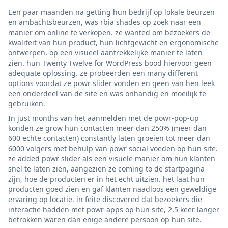
Een paar maanden na getting hun bedrijf op lokale beurzen
en ambachtsbeurzen, was rbia shades op zoek naar een
manier om online te verkopen. ze wanted om bezoekers de
kwaliteit van hun product, hun lichtgewicht en ergonomische
ontwerpen, op een visueel aantrekkelijke manier te laten
zien. hun Twenty Twelve for WordPress bood hiervoor geen
adequate oplossing. ze probeerden een many different
options voordat ze powr slider vonden en geen van hen leek
een onderdeel van de site en was onhandig en moeilijk te
gebruiken.
In just months van het aanmelden met de powr-pop-up
konden ze grow hun contacten meer dan 250% (meer dan
600 echte contacten) constantly laten groeien tot meer dan
6000 volgers met behulp van powr social voeden op hun site.
ze added powr slider als een visuele manier om hun klanten
snel te laten zien, aangezien ze coming to de startpagina
zijn, hoe de producten er in het echt uitzien. het laat hun
producten goed zien en gaf klanten naadloos een geweldige
ervaring op locatie. in feite discovered dat bezoekers die
interactie hadden met powr-apps op hun site, 2,5 keer langer
betrokken waren dan enige andere persoon op hun site.