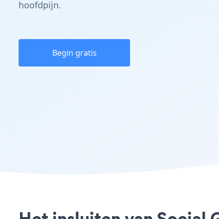
hoofdpijn.
Begin gratis
Het insluiten van Social