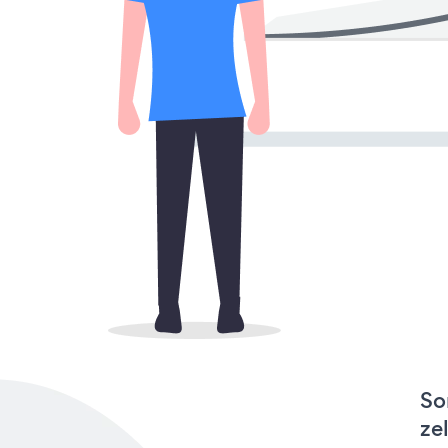
So
ze