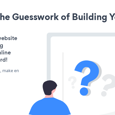
he Guesswork of Building Y
website
ng
line
rd!
e, make en