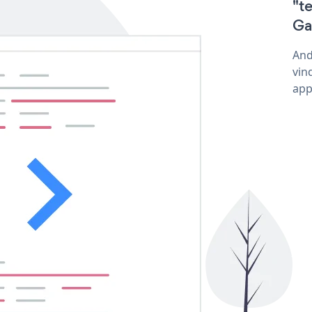
"t
Ga
And
vin
app