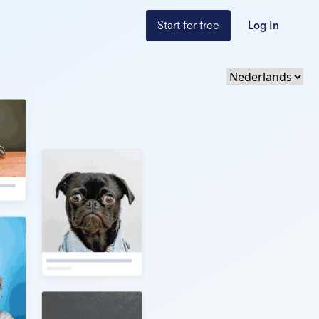
Start for free
Log In