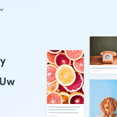
ry
 Uw