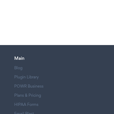
Main
Blog
Plugin Library
POWR Business
Plans & Pricing
HIPAA Forms
Email Blast