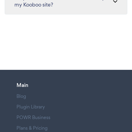
my Kooboo site?
Main
Blog
Plugin Library
POWR Business
Plans & Pricing