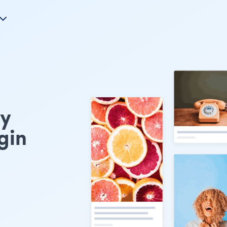
ry
gin