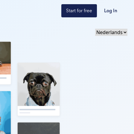
Start for free
Log In