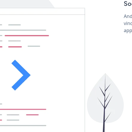
So
And
vin
app