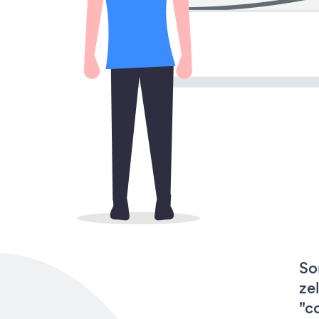
So
ze
"c