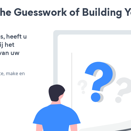
he Guesswork of Building Y
s, heeft u
j het
van uw
te, make en