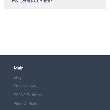
my Coffee Cup site?
Main
Blog
Plugin Library
POWR Business
Plans & Pricing